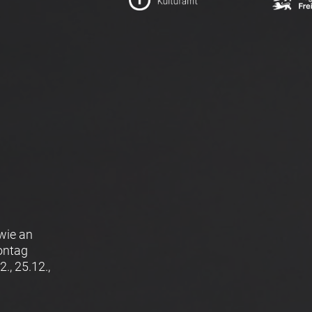
wie an
Montag
., 25.12.,