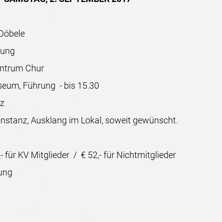
öbele
ung
trum Chur
um, Führung - bis 15.30
z
tanz, Ausklang im Lokal, soweit gewünscht.
- für KV Mitglieder / € 52,- für Nichtmitglieder
ung