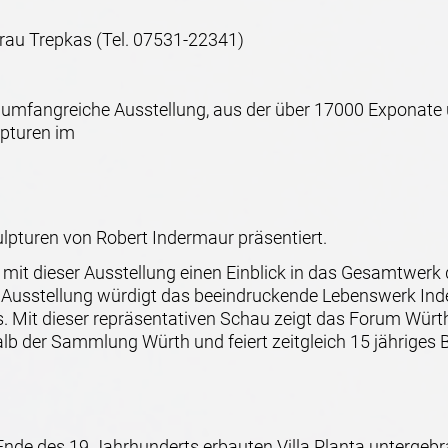
Frau Trepkas (Tel. 07531-22341)
ne umfangreiche Ausstellung, aus der über 17000 Expon
lpturen im
lpturen von Robert Indermaur präsentiert.
it dieser Ausstellung einen Einblick in das Gesamtwer
 Ausstellung würdigt das beeindruckende Lebenswerk Inde
. Mit dieser repräsentativen Schau zeigt das Forum Würth 
b der Sammlung Würth und feiert zeitgleich 15 jähriges 
nde des 19.Jahrhunderts erbauten Villa Planta untergeb