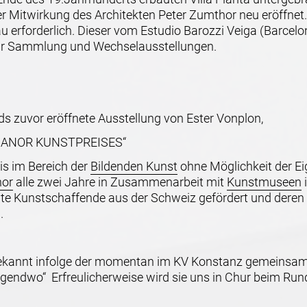
er Mitwirkung des Architekten Peter Zumthor neu eröffne
rforderlich. Dieser vom Estudio Barozzi Veiga (Barcelona
ür Sammlung und Wechselausstellungen.
ds zuvor eröffnete Ausstellung von Ester Vonplon,
s „MANOR KUNSTPREISES“
is im Bereich der
Bildenden Kunst
ohne Möglichkeit der E
or
alle zwei Jahre in Zusammenarbeit mit
Kunstmuseen
te Kunstschaffende aus der Schweiz gefördert und deren A
.
bekannt infolge der momentan im KV Konstanz gemeinsam 
 irgendwo“ Erfreulicherweise wird sie uns in Chur beim Run