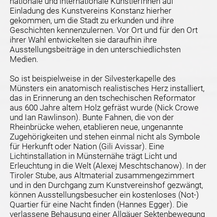
nationale und internationale KünstlerInnen auf
Einladung des Kunstvereins Konstanz hierher
gekommen, um die Stadt zu erkunden und ihre
Geschichten kennenzulernen. Vor Ort und für den Ort
ihrer Wahl entwickelten sie daraufhin ihre
Ausstellungsbeiträge in den unterschiedlichsten
Medien.
So ist beispielweise in der Silvesterkapelle des
Münsters ein anatomisch realistisches Herz installiert,
das in Erinnerung an den tschechischen Reformator
aus 600 Jahre altem Holz gefräst wurde (Nick Crowe
und Ian Rawlinson). Bunte Fahnen, die von der
Rheinbrücke wehen, etablieren neue, ungenannte
Zugehörigkeiten und stehen einmal nicht als Symbole
für Herkunft oder Nation (Gili Avissar). Eine
Lichtinstallation in Münsternähe trägt Licht und
Erleuchtung in die Welt (Alexej Meschtschanow). In der
Tiroler Stube, aus Altmaterial zusammengezimmert
und in den Durchgang zum Kunstvereinshof gezwängt,
können Ausstellungsbesucher ein kostenloses (Not-)
Quartier für eine Nacht finden (Hannes Egger). Die
verlassene Behausung einer Allgäuer Sektenbewegung