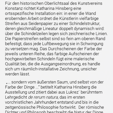
Für den historischen Oberlichtsaal des Kunstvereins
Konstanz richtet Katharina Hinsberg eine
ortsspezifische Installation ein: in einer die Wand
erobernden Arbeit ordnet die Künstlerin vielfarbige
Streifen aus Seidenpapier zu einer Schindelstruktur,
deren gleichmäßige Lineatur doppelt dynamisch wird:
über die Schindelzeilen legen sich zeichnerische Linien.
Die Papierstreifen selbst sind so fein am oberen Rand
befestigt, dass jede Luftbewegung sie in Schwingung
zu versetzen mag. Das Durchscheinen der Farbe der
jeweils unteren Reihe, das farbige Aufscheinen der
hochgewirbelten Schindeln fügt eine malerische
Qualität bei, die die Ausgangseinordnung, es handle
sich um räumlich-installative Zeichnung, unsicher
werden lässt.
„... sondern vom äußersten Saum, und selbst von der
Farbe der Dinge­­­­ ...“ betitelt Katharina Hinsberg die
Ausstellung und zitiert dabei aus Lukrez´ berühmtem
Lehrgedicht
de rerum natura
, das im ersten
vorchristlichen Jahrhundert entstand und bis in die
zeitgenössische Philosophie fortwirkt. Der römische
Dichter und Philosoph beschreibt die Natur der Dinge,