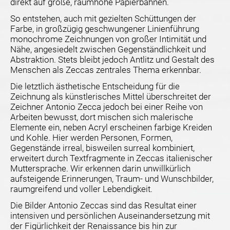
direkt auf große, raumhohe Papierbahnen.
So entstehen, auch mit gezielten Schüttungen der
Farbe, in großzügig geschwungener Linienführung
monochrome Zeichnungen von großer Intimität und
Nähe, angesiedelt zwischen Gegenständlichkeit und
Abstraktion. Stets bleibt jedoch Antlitz und Gestalt des
Menschen als Zeccas zentrales Thema erkennbar.
Die letztlich ästhetische Entscheidung für die
Zeichnung als künstlerisches Mittel überschreitet der
Zeichner Antonio Zecca jedoch bei einer Reihe von
Arbeiten bewusst, dort mischen sich malerische
Elemente ein, neben Acryl erscheinen farbige Kreiden
und Kohle. Hier werden Personen, Formen,
Gegenstände irreal, bisweilen surreal kombiniert,
erweitert durch Textfragmente in Zeccas italienischer
Muttersprache. Wir erkennen darin unwillkürlich
aufsteigende Erinnerungen, Traum- und Wunschbilder,
raumgreifend und voller Lebendigkeit.
Die Bilder Antonio Zeccas sind das Resultat einer
intensiven und persönlichen Auseinandersetzung mit
der Figürlichkeit der Renaissance bis hin zur